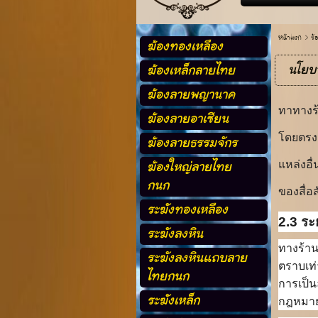
หน้าแรก
> ข้
ฆ้องทองเหลือง
นโยบา
ฆ้องเหล็กลายไทย
ฆ้องลายพญานาค
ทาทางร
ฆ้องลายอาเซียน
ฆ้องลายธรรมจักร
โดยตรงก
ฆ้องใหญ่ลายไทย
แหล่งอื
กนก
ของสื่อ
ระฆังทองเหลือง
2.3 ระ
ระฆังลงหิน
ทางร้าน
ระฆังลงหินแถบลาย
ตราบเท่
ไทยกนก
การเป็น
ระฆังเหล็ก
กฎหมา