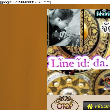
[google98c1506b9d9c2078.html]
w
.
หน้าแรก