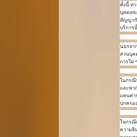
ทั้งนี้
บุคคลขอ
สัญญากั
บริการนั
นอกจากน
ส่วนบุ
การใด ๆ
ในกรณีท
และพาณ
แทนท่าน
ปกครอง
ในกรณี
ความยิน