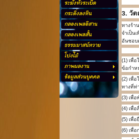
ระฆังหัวระเบิด
กระดิ่งลงหิน
3. วั
กลองเพลอิสาน
ทางร้าน
กลองเพลสั้น
จำเป็นเ
อันชอบด้
ธรรมมาสน์หวาย
โปงไม้
(1) เพื
ภาพผลงาน
ข้อกำหน
ข้อมูลส่วนบุคคล
(2) เพื
ทางที่ท
(3) เพ
(4) เพื
(5) เพื
(6) เพื