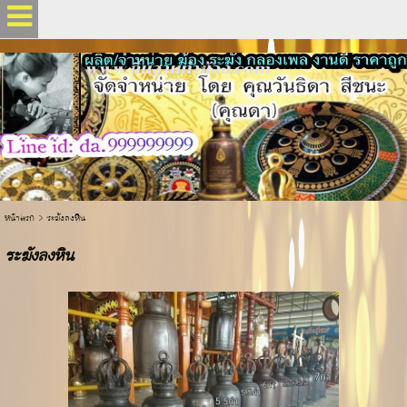
[google98c1506b9d9c2078.html]
www.ถิ่นฐานทำฆ้อง.com
.
หน้าแรก
>
ระฆังลงหิน
ระฆังลงหิน